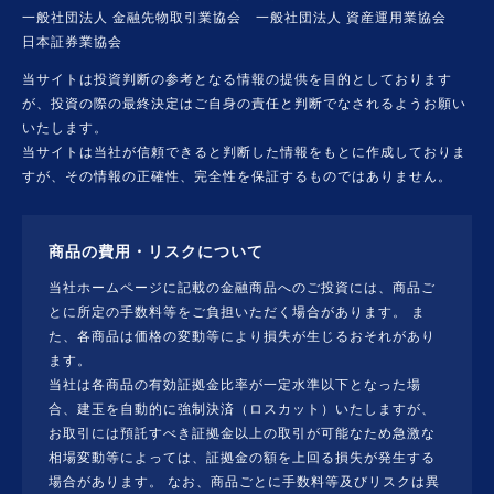
一般社団法人 金融先物取引業協会 一般社団法人 資産運用業協会
日本証券業協会
当サイトは投資判断の参考となる情報の提供を目的としております
が、投資の際の最終決定はご自身の責任と判断でなされるようお願い
いたします。
当サイトは当社が信頼できると判断した情報をもとに作成しておりま
すが、その情報の正確性、完全性を保証するものではありません。
商品の費用・リスクについて
当社ホームページに記載の金融商品へのご投資には、商品ご
とに所定の手数料等をご負担いただく場合があります。 ま
た、各商品は価格の変動等により損失が生じるおそれがあり
ます。
当社は各商品の有効証拠金比率が一定水準以下となった場
合、建玉を自動的に強制決済（ロスカット）いたしますが、
お取引には預託すべき証拠金以上の取引が可能なため急激な
相場変動等によっては、証拠金の額を上回る損失が発生する
場合があります。 なお、商品ごとに手数料等及びリスクは異